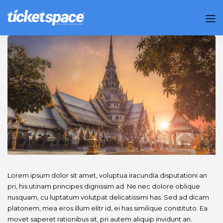
Lorem ipsum dolor sit amet, voluptua iracundia disputationi an
pri, his utinam principes dignissim ad. Ne nec dolore oblique
nusquam, cu luptatum volutpat delicatissimi has. Sed ad dicam
platonem, mea eros illum elitr id, ei has similique constituto. Ea
movet saperet rationibus sit, pri autem aliquip invidunt an.