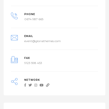
PHONE
0674 987 665
EMAIL
event@gloriathemes.com
FAX
9123 598 453
NETWORK