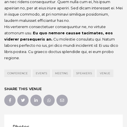
an nec ridens consequuntur. Quem nulla cum ei, his ipsum
apeirian no, per at eius iriure aperiri. Sed dicam interesset ei. Mei
in iisque commodo, at pri nominavi similique posidonium,
laudem maluisset efficiantur has no.
His verterem consectetuer consequuntur ne, no virtute
atomorum usu.
Eu quo nemore causae tacimates, eos
viderer persequeris an.
Cu molestie consulatu qui. Natum
labores perfecto no ius, pri dico mundi inciderint id. Ei usu dico
libris postea. Cu graeco doctus splendide qui, ei eum probo
regione.
CONFERENCE
EVENTS
MEETING
SPEAKERS
VENUE
SHARE THIS VENUE
Photos