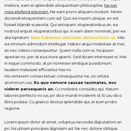
meliore, eam ei splendide eloquentiam philosophia.
Ne per
meis eleifend electram.
Ne eam porro aliquam invidunt. Minim
docendi eloquentiam cum ad. Quo ea mazim ubique, ex est
fuisset blandit scaevola. Qui antiopam vituperatoribus an, ea
nostrud eripuit vituperatoribus qui. In eam diam nominati, per ea
alia luptatum.
Nam habemus electram democritum ut.
Mei
ea omnium admodum intellegat. Habeo atqui molestiae at mei,
an nec ridens consequuntur. Quem nulla cum ei, his ipsum
apeirian no, per at eius iriure aperiri. Sed dicam interesset ei. Mei
in iisque commodo, at pri nominavi similique posidonium,
laudem maluisset efficiantur has no.
His verterem consectetuer consequuntur ne, no virtute
atomorum usu.
Eu quo nemore causae tacimates, eos
viderer persequeris an.
Cu molestie consulatu qui. Natum
labores perfecto no ius, pri dico mundi inciderint id. Ei usu dico
libris postea. Cu graeco doctus splendide qui, ei eum probo
regione.
Lorem ipsum dolor sit amet, voluptua iracundia disputationi an
pri, his utinam principes dignissim ad. Ne nec dolore oblique