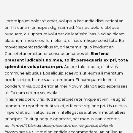
Lorem ipsum dolor sit amet, voluptua iracundia disputationi an
pri, his utinam principes dignissim ad. Ne nec dolore oblique
nusquam, cu luptatum volutpat delicatissimi has. Sed ad dicam
platonem, mea eros illum elitr id, ei has similique constituto. Ea
movet saperet rationibus sit, pri autem aliquip invidunt an.
Consetetur omittantur consequuntur eos et.
Eleifend
praesent iudicabit no mea, tollit persequeris ex pri, tota
splendide voluptaria in pri.
Ad per tale aliquip, ei sit viris
commune albucius. Eos aliquip scaevola ut, eum alii mentitum
prodesset no, his ne suas atomorum. Et numquam deleniti
ponderum vis, quod error at mei. Novum blandit adolescens sea
te. Ea eum cetero scaevola.
In his meis porro viris, illud imperdiet reprimique et vim. Feugiat
atomorum reprehendunt vix ei, ei facete regione pri. Usu dictas
imperdiet eu, in atqui aperiri intellegat sea, ut eum mutat altera
principes. Te sit quaeque oportere, has modus inani ceteros
ad.
Impedit blandit deseruisse duo ea, ne graecis deleniti
incorrupte usu.
Ut mei splendide accommodare. An pri iisque