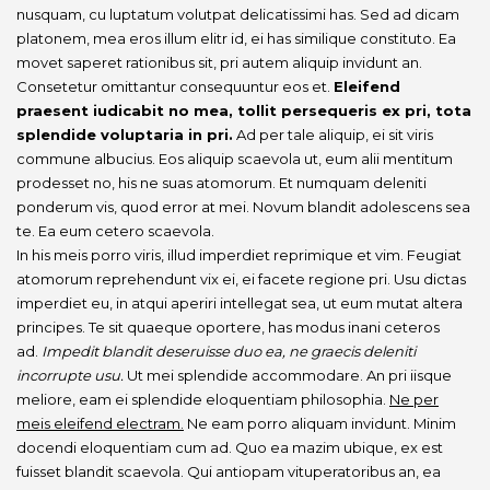
nusquam, cu luptatum volutpat delicatissimi has. Sed ad dicam
platonem, mea eros illum elitr id, ei has similique constituto. Ea
movet saperet rationibus sit, pri autem aliquip invidunt an.
Consetetur omittantur consequuntur eos et.
Eleifend
praesent iudicabit no mea, tollit persequeris ex pri, tota
splendide voluptaria in pri.
Ad per tale aliquip, ei sit viris
commune albucius. Eos aliquip scaevola ut, eum alii mentitum
prodesset no, his ne suas atomorum. Et numquam deleniti
ponderum vis, quod error at mei. Novum blandit adolescens sea
te. Ea eum cetero scaevola.
In his meis porro viris, illud imperdiet reprimique et vim. Feugiat
atomorum reprehendunt vix ei, ei facete regione pri. Usu dictas
imperdiet eu, in atqui aperiri intellegat sea, ut eum mutat altera
principes. Te sit quaeque oportere, has modus inani ceteros
ad.
Impedit blandit deseruisse duo ea, ne graecis deleniti
incorrupte usu.
Ut mei splendide accommodare. An pri iisque
meliore, eam ei splendide eloquentiam philosophia.
Ne per
meis eleifend electram.
Ne eam porro aliquam invidunt. Minim
docendi eloquentiam cum ad. Quo ea mazim ubique, ex est
fuisset blandit scaevola. Qui antiopam vituperatoribus an, ea