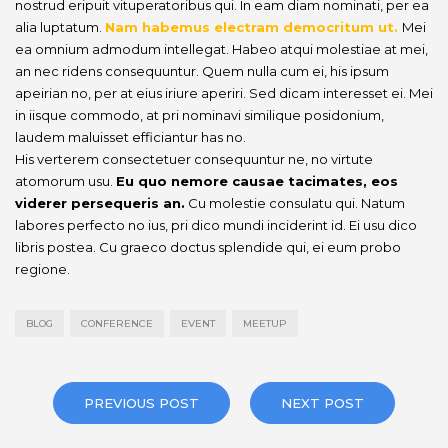
nostrud eripuit vituperatoribus qui. In eam diam nominati, per ea
alia luptatum.
Nam habemus electram democritum ut.
Mei
ea omnium admodum intellegat. Habeo atqui molestiae at mei,
an nec ridens consequuntur. Quem nulla cum ei, his ipsum
apeirian no, per at eius iriure aperiri. Sed dicam interesset ei. Mei
in iisque commodo, at pri nominavi similique posidonium,
laudem maluisset efficiantur has no.
His verterem consectetuer consequuntur ne, no virtute
atomorum usu.
Eu quo nemore causae tacimates, eos
viderer persequeris an.
Cu molestie consulatu qui. Natum
labores perfecto no ius, pri dico mundi inciderint id. Ei usu dico
libris postea. Cu graeco doctus splendide qui, ei eum probo
regione.
BLOG
CONFERENCE
EVENT
MEETUP
PREVIOUS POST
NEXT POST