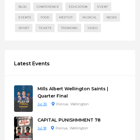
BLOG
CONFERENCE
EDUCATION
EVENT
EVENTS
FOOD
MEETUP
MUSICAL
NEWS
SPORT
TICKETS
TRENDING
VIDEO
Latest Events
Mills Albert Wellington Saints |
Quarter Final
Jul 30
Porirua
Wellington
CAPITAL PUNISHMMENT 78
Jul 18
Porirua
Wellington